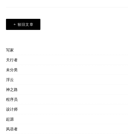
文
较旧文章
章
导
航
写家
天行者
未分类
浮云
神之路
程序员
设计师
起源
风语者